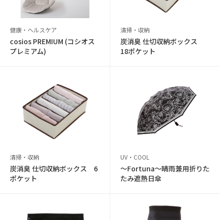
健康・ヘルスケア
清掃・収納
cosios PREMIUM (コシオス
炭消臭 仕切収納ボックス
プレミアム)
18ポケット
清掃・収納
UV・COOL
炭消臭 仕切収納ボックス 6
〜Fortuna〜晴雨兼用折りた
ポケット
たみ遮熱日傘