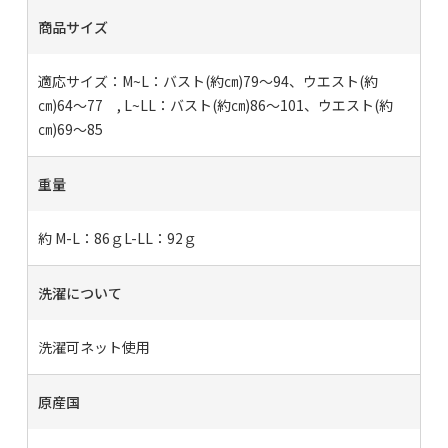
商品サイズ
適応サイズ：M~L：バスト(約㎝)79～94、ウエスト(約
㎝)64～77 , L~LL：バスト(約㎝)86～101、ウエスト(約
㎝)69～85
重量
約 M-L：86ｇL-LL：92ｇ
洗濯について
洗濯可ネット使用
原産国