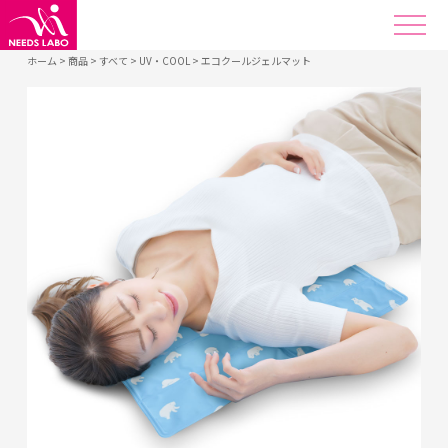
ホーム
>
商品
>
すべて
>
UV・COOL
>
エコクールジェルマット