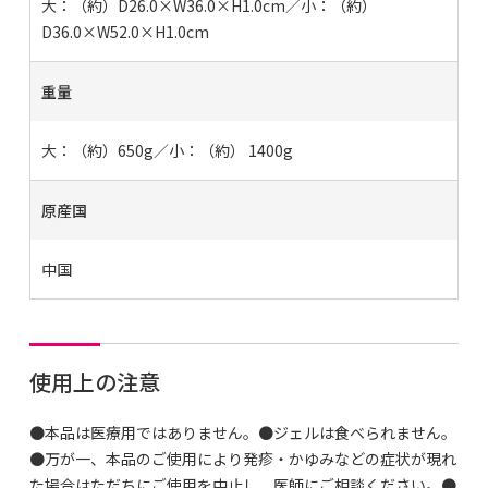
大：（約）D26.0×W36.0×H1.0cm／小：（約）
D36.0×W52.0×H1.0cm
重量
大：（約）650g／小：（約） 1400g
原産国
中国
使用上の注意
●本品は医療用ではありません。●ジェルは食べられません。
●万が一、本品のご使用により発疹・かゆみなどの症状が現れ
た場合はただちにご使用を中止し、医師にご相談ください。●