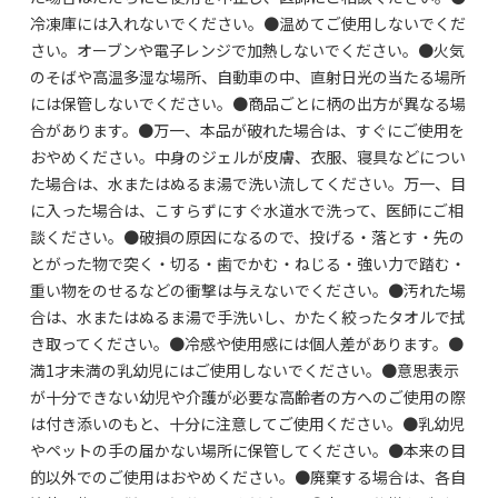
冷凍庫には入れないでください。●温めてご使用しないでくだ
さい。オーブンや電子レンジで加熱しないでください。●火気
のそばや高温多湿な場所、自動車の中、直射日光の当たる場所
には保管しないでください。●商品ごとに柄の出方が異なる場
合があります。●万一、本品が破れた場合は、すぐにご使用を
おやめください。中身のジェルが皮膚、衣服、寝具などについ
た場合は、水またはぬるま湯で洗い流してください。万一、目
に入った場合は、こすらずにすぐ水道水で洗って、医師にご相
談ください。●破損の原因になるので、投げる・落とす・先の
とがった物で突く・切る・歯でかむ・ねじる・強い力で踏む・
重い物をのせるなどの衝撃は与えないでください。●汚れた場
合は、水またはぬるま湯で手洗いし、かたく絞ったタオルで拭
き取ってください。●冷感や使用感には個人差があります。●
満1才未満の乳幼児にはご使用しないでください。●意思表示
が十分できない幼児や介護が必要な高齢者の方へのご使用の際
は付き添いのもと、十分に注意してご使用ください。●乳幼児
やペットの手の届かない場所に保管してください。●本来の目
的以外でのご使用はおやめください。●廃棄する場合は、各自