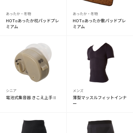
あったか・冬物
あったか・冬物
HOTαあったか枕パッドプレ
HOTαあったか敷パッドプレ
ミアム
ミアム
シニア
メンズ
電池式集音器 きこえ上手Ⅱ
薄型マッスルフィットインナ
ー