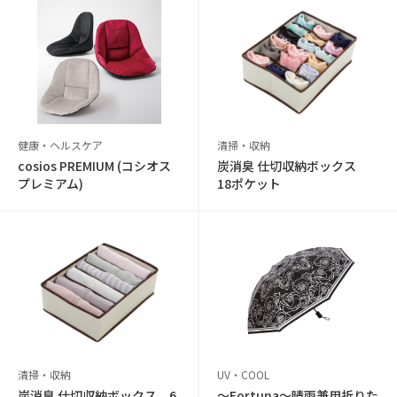
健康・ヘルスケア
清掃・収納
cosios PREMIUM (コシオス
炭消臭 仕切収納ボックス
プレミアム)
18ポケット
清掃・収納
UV・COOL
炭消臭 仕切収納ボックス 6
〜Fortuna〜晴雨兼用折りた