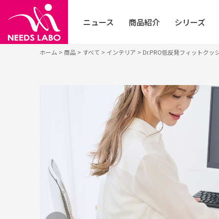
ニュース
商品紹介
シリーズ
ホーム
>
商品
>
すべて
>
インテリア
>
Dr.PRO低反発フィットクッ
お知らせ
すべて
フェイ
個人の方はこちら
イベント
健康・ヘルスケア
採用エントリー
シニア
法人の方はこちら
メディア
エクササイズ・ダイエット
フット