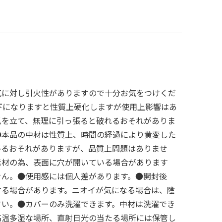
気に対し引火性がありますので十分お気をつけくだ
下になりますと性質上硬化しますが使用上影響はあ
爪を立て、無理に引っ張ると破れるおそれがありま
●本品の中材は性質上、時間の経過により黄変した
移るおそれがありますが、品質上問題はありませ
素材の為、表面に穴が開いている場合があります
せん。●使用感には個人差があります。●開封後
する場合があります。ニオイが気になる場合は、陰
さい。●カバーのみ洗濯できます。中材は洗濯でき
高温多湿な場所、直射日光の当たる場所には保管し