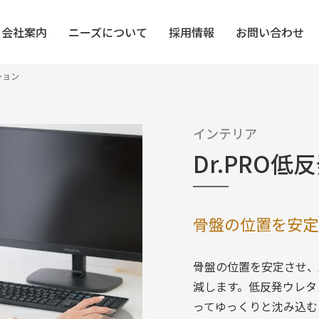
会社案内
ニーズについて
採用情報
お問い合わせ
ション
ス＆ボディケア
機能性衣料
清掃・収納
インテリア
インテリア
UV・COOL
Dr.PRO
ケア・靴・履物
生活雑貨
あったか・冬
骨盤の位置を安定
骨盤の位置を安定させ、
減します。低反発ウレタ
ってゆっくりと沈み込む