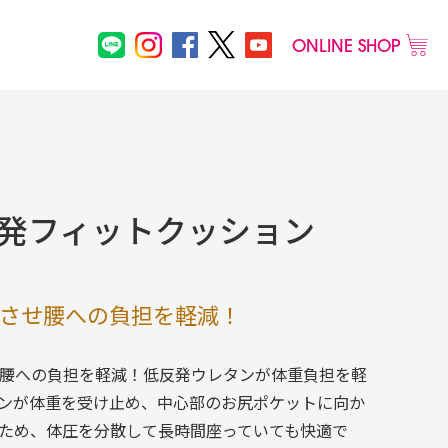
ONLINE SHOP
メンズ
低反発フィットクッション
その他
物
させ腰への負担を軽減！
腰への負担を軽減！低反発ウレタンが体重負担を軽
ンが体重を受け止め、中心部のお尻ポケットに向か
ため、体圧を分散して長時間座っていても快適で