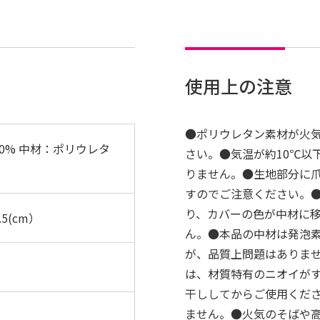
使用上の注意
●ポリウレタン素材が火
0% 中材：ポリウレタ
さい。●気温が約10℃以
りません。●生地部分に
すのでご注意ください。
り、カバーの色が中材に
.5(cm）
ん。●本品の中材は発泡
が、品質上問題はありま
は、材質特有のニオイが
干ししてからご使用くだ
ません。●火気のそばや