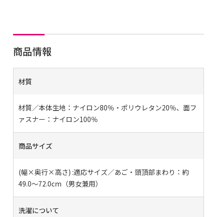
商品情報
材質
材質／本体生地：ナイロン80％・ポリウレタン20％、面フ
ァスナー：ナイロン100％
商品サイズ
(幅×奥行×高さ) :適応サイズ／あご・頭頂部まわり：約
49.0〜72.0cm（男女兼用）
洗濯について