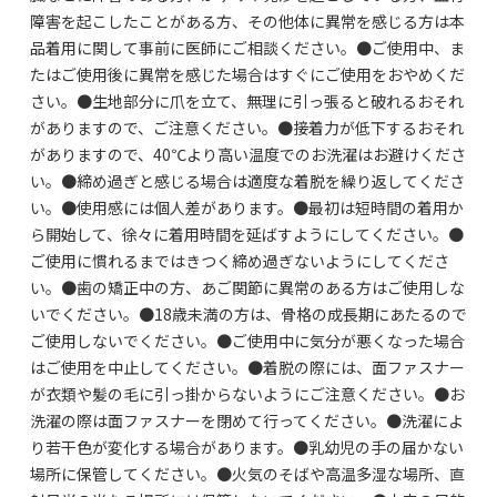
障害を起こしたことがある方、その他体に異常を感じる方は本
品着用に関して事前に医師にご相談ください。●ご使用中、ま
たはご使用後に異常を感じた場合はすぐにご使用をおやめくだ
さい。●生地部分に爪を立て、無理に引っ張ると破れるおそれ
がありますので、ご注意ください。●接着力が低下するおそれ
がありますので、40℃より高い温度でのお洗濯はお避けくださ
い。●締め過ぎと感じる場合は適度な着脱を繰り返してくださ
い。●使用感には個人差があります。●最初は短時間の着用か
ら開始して、徐々に着用時間を延ばすようにしてください。●
ご使用に慣れるまではきつく締め過ぎないようにしてくださ
い。●歯の矯正中の方、あご関節に異常のある方はご使用しな
いでください。●18歳未満の方は、骨格の成長期にあたるので
ご使用しないでください。●ご使用中に気分が悪くなった場合
はご使用を中止してください。●着脱の際には、面ファスナー
が衣類や髪の毛に引っ掛からないようにご注意ください。●お
洗濯の際は面ファスナーを閉めて行ってください。●洗濯によ
り若干色が変化する場合があります。●乳幼児の手の届かない
場所に保管してください。●火気のそばや高温多湿な場所、直