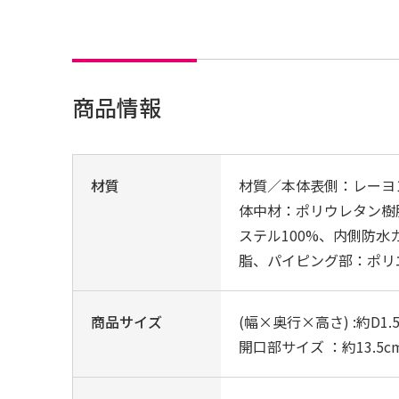
商品情報
材質
材質／本体表側：レーヨ
体中材：ポリウレタン樹
ステル100%、内側防
脂、パイピング部：ポリエ
商品サイズ
(幅×奥行×高さ) :約D1.5
開口部サイズ ：約13.5c