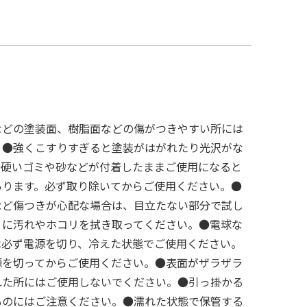
などの塗装面、樹脂面などの傷がつきやすい所には
。●強くこすりすぎると塗装がはがれたり光沢がな
●硬いゴミや砂などが付着したままご使用になると
あります。必ず取り除いてからご使用ください。●
など傷つきが心配な場合は、目立たない部分で試し
うに汚れやホコリを拭き取ってください。●電球な
は必ず電源を切り、冷えた状態でご使用ください。
源を切ってからご使用ください。●表面がザラザラ
れた所にはご使用しないでください。●引っ掛かる
ものにはご注意ください。●濡れた状態で保管する