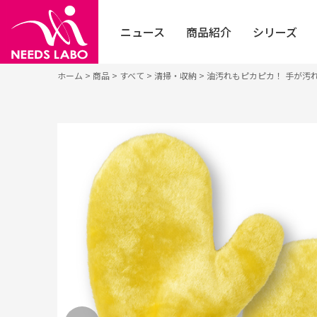
ニュース
商品紹介
シリーズ
ホーム
>
商品
>
すべて
>
清掃・収納
>
油汚れもピカピカ！ 手が
お知らせ
すべて
フェイ
個人の方はこちら
イベント
健康・ヘルスケア
採用エントリー
シニア
法人の方はこちら
メディア
エクササイズ・ダイエット
フット