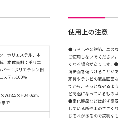
使用上の注意
●うるしや金銀箔、ニス
ン、ポリエステル、本
ご使用しないでください
脂、本体裏側：ポリエ
くなる場合があります。
水カバー：ポリエチレン樹
清掃面を傷つけることが
ステル100%
家具やテレビの液晶画面
てから、そっとなぞるよ
ど高温になっているもの
×W18.5×H24.0cm、
●電化製品などは必ず電
mまで
している所や木のささく
おそれがあるので鋭利な