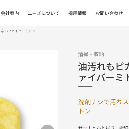
会社案内
ニーズについて
採用情報
お問い合わせ
汚れないファイバーミトン
ス＆ボディケア
機能性衣料
清掃・収納
清掃・収納
インテリア
UV・COOL
油汚れもピ
ケア・靴・履物
生活雑貨
あったか・冬
ァイバーミ
洗剤ナシで汚れス
トン
サッ！とひと拭き。極細