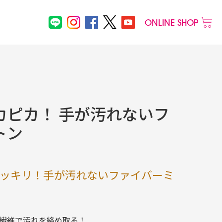
ONLINE SHOP
メンズ
カピカ！ 手が汚れないフ
その他
物
トン
ッキリ！手が汚れないファイバーミ
繊維で汚れを絡め取る！