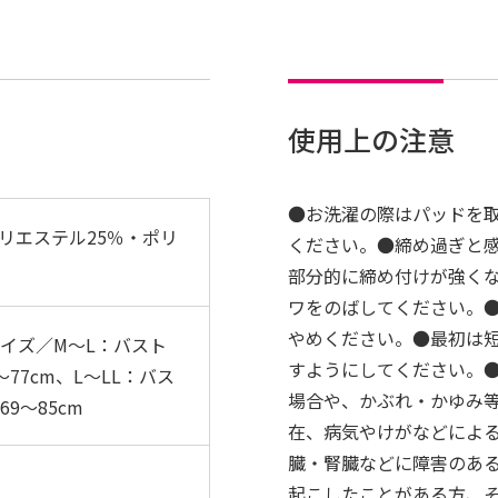
使用上の注意
●お洗濯の際はパッドを
リエステル25％・ポリ
ください。●締め過ぎと
部分的に締め付けが強く
ワをのばしてください。
やめください。●最初は
サイズ／M〜L：バスト
すようにしてください。
〜77cm、L〜LL：バス
場合や、かぶれ・かゆみ
69〜85cm
在、病気やけがなどによ
臓・腎臓などに障害のあ
起こしたことがある方、