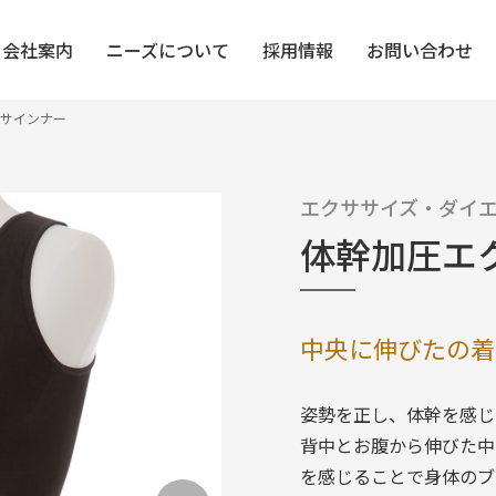
会社案内
ニーズについて
採用情報
お問い合わせ
サインナー
ス＆ボディケア
機能性衣料
清掃・収納
エクササイズ・ダイ
インテリア
UV・COOL
体幹加圧エ
ケア・靴・履物
生活雑貨
あったか・冬
中央に伸びたの着
姿勢を正し、体幹を感じ
背中とお腹から伸びた中
を感じることで身体のブ