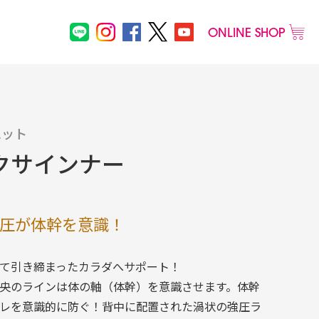
ONLINE SHOP
メンズ
エット
クサインナー
その他
物
圧が体幹を意識！
て引き締まったカラダへサポート！
央のラインは体の軸（体幹）を意識させます。体幹
レを意識的に防ぐ！背中に配置された渦状の強圧ラ