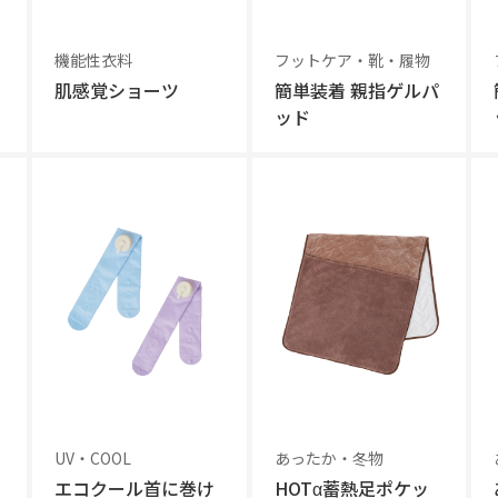
機能性衣料
フットケア・靴・履物
肌感覚ショーツ
簡単装着 親指ゲルパ
ッド
UV・COOL
あったか・冬物
エコクール首に巻け
HOTα蓄熱足ポケッ