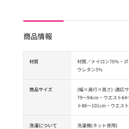
商品情報
材質
材質／ナイロン70％・ポ
ウレタン5％
商品サイズ
(幅×奥行×高さ) :適応
79〜94cm・ウエスト64
ト86〜101cm・ウエスト
洗濯について
洗濯機(ネット使用)