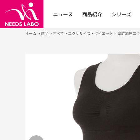
ニュース
商品紹介
シリーズ
ホーム
>
商品
>
すべて
>
エクササイズ・ダイエット
>
体幹加圧エク
お知らせ
すべて
フェイ
個人の方はこちら
イベント
健康・ヘルスケア
採用エントリー
シニア
法人の方はこちら
メディア
エクササイズ・ダイエット
フット