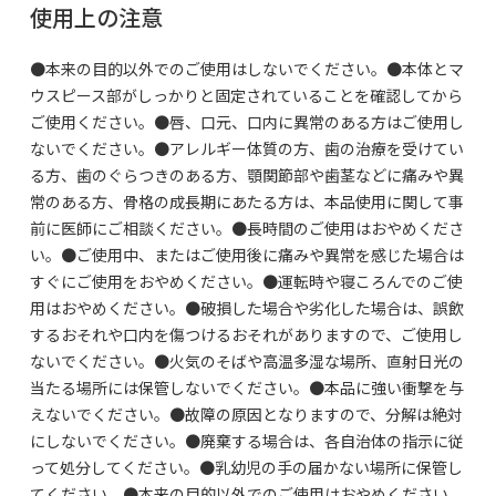
使用上の注意
●本来の目的以外でのご使用はしないでください。●本体とマ
ウスピース部がしっかりと固定されていることを確認してから
ご使用ください。●唇、口元、口内に異常のある方はご使用し
ないでください。●アレルギー体質の方、歯の治療を受けてい
る方、歯のぐらつきのある方、顎関節部や歯茎などに痛みや異
常のある方、骨格の成長期にあたる方は、本品使用に関して事
前に医師にご相談ください。●長時間のご使用はおやめくださ
い。●ご使用中、またはご使用後に痛みや異常を感じた場合は
すぐにご使用をおやめください。●運転時や寝ころんでのご使
用はおやめください。●破損した場合や劣化した場合は、誤飲
するおそれや口内を傷つけるおそれがありますので、ご使用し
ないでください。●火気のそばや高温多湿な場所、直射日光の
当たる場所には保管しないでください。●本品に強い衝撃を与
えないでください。●故障の原因となりますので、分解は絶対
にしないでください。●廃棄する場合は、各自治体の指示に従
って処分してください。●乳幼児の手の届かない場所に保管し
てください。●本来の目的以外でのご使用はおやめください。