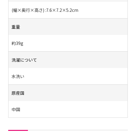
(幅×奥行×高さ) :7.6×7.2×5.2cm
重量
約39g
洗濯について
水洗い
原産国
中国