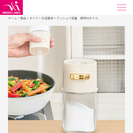
ホーム
>
商品
>
すべて
>
生活雑貨
>
プッシュで定量 調味料ボトル