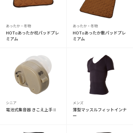
あったか・冬物
あったか・冬物
HOTαあったか枕パッドプレ
HOTαあったか敷パッドプレ
ミアム
ミアム
シニア
メンズ
電池式集音器 きこえ上手Ⅱ
薄型マッスルフィットインナ
ー