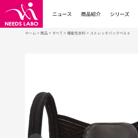
ニュース
商品紹介
シリーズ
ホーム
>
商品
>
すべて
>
機能性衣料
>
ストレッチバックベルト
お知らせ
すべて
フェイ
個人の方はこちら
イベント
健康・ヘルスケア
採用エントリー
シニア
法人の方はこちら
メディア
エクササイズ・ダイエット
フット