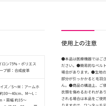
使用上の注意
●本品は医療機器ではご
イロン75%・ポリエス
ださい。●簡易的なベル
テープ部：合成皮革
場合があります。●生地
部分が引っかかると毛羽
ん。●商品の構造上、ご
サイズ／S〜M：アームホ
衣類を傷めるおそれがあ
 約30〜40cm、M〜L：
される場合は本品をご使
m・肩幅 約35〜
りますので、ワンタッチ