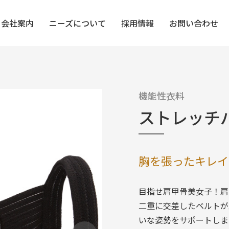
会社案内
ニーズについて
採用情報
お問い合わせ
ス＆ボディケア
機能性衣料
清掃・収納
機能性衣料
インテリア
UV・COOL
ストレッチ
ケア・靴・履物
生活雑貨
あったか・冬
胸を張ったキレイ
目指せ肩甲骨美女子！肩
二重に交差したベルトが
いな姿勢をサポートしま