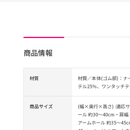
商品情報
材質
材質／本体(ゴム部)：ナ
テル25％、ワンタッチ
商品サイズ
(幅×奥行×高さ) :適応
ール 約30〜40cm・肩幅
アームホール 約35〜45c