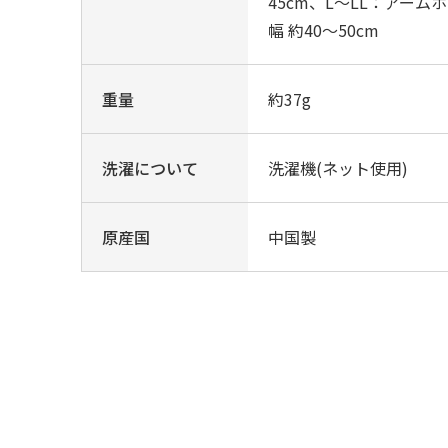
45cm、L〜LL：アームホ
幅 約40〜50cm
重量
約37g
洗濯について
洗濯機(ネット使用)
原産国
中国製