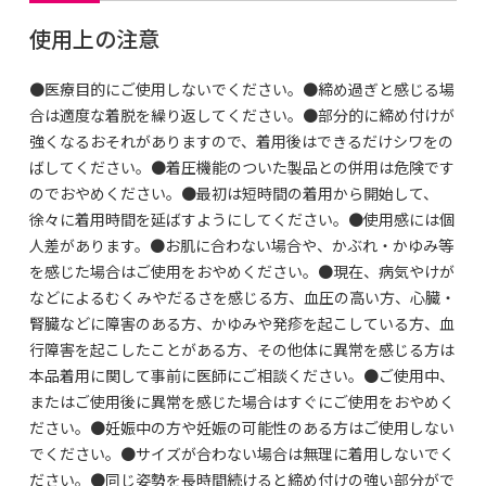
使用上の注意
●医療目的にご使用しないでください。●締め過ぎと感じる場
合は適度な着脱を繰り返してください。●部分的に締め付けが
強くなるおそれがありますので、着用後はできるだけシワをの
ばしてください。●着圧機能のついた製品との併用は危険です
のでおやめください。●最初は短時間の着用から開始して、
徐々に着用時間を延ばすようにしてください。●使用感には個
人差があります。●お肌に合わない場合や、かぶれ・かゆみ等
を感じた場合はご使用をおやめください。●現在、病気やけが
などによるむくみやだるさを感じる方、血圧の高い方、心臓・
腎臓などに障害のある方、かゆみや発疹を起こしている方、血
行障害を起こしたことがある方、その他体に異常を感じる方は
本品着用に関して事前に医師にご相談ください。●ご使用中、
またはご使用後に異常を感じた場合はすぐにご使用をおやめく
ださい。●妊娠中の方や妊娠の可能性のある方はご使用しない
でください。●サイズが合わない場合は無理に着用しないでく
ださい。●同じ姿勢を長時間続けると締め付けの強い部分がで