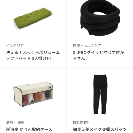
インテリア
健康・ヘルスケア
洗える！ふっくらボリューム
Dr.PROグイッと伸ばす首か
ソファパッド 3人掛け用
るさん
清掃・収納
機能性衣料
炭消臭 かばん収納ケース
細見え美メイク骨盤スパッツ