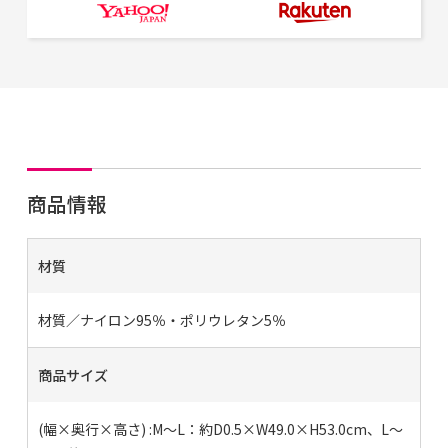
商品情報
材質
材質／ナイロン95％・ポリウレタン5％
商品サイズ
(幅×奥行×高さ) :M〜L：約D0.5×W49.0×H53.0cm、L〜