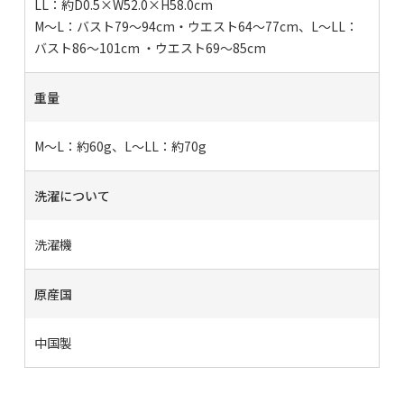
LL：約D0.5×W52.0×H58.0cm
M〜L：バスト79〜94cm・ウエスト64〜77cm、L〜LL：
バスト86〜101cm ・ウエスト69〜85cm
重量
M〜L：約60g、L〜LL：約70g
洗濯について
洗濯機
原産国
中国製