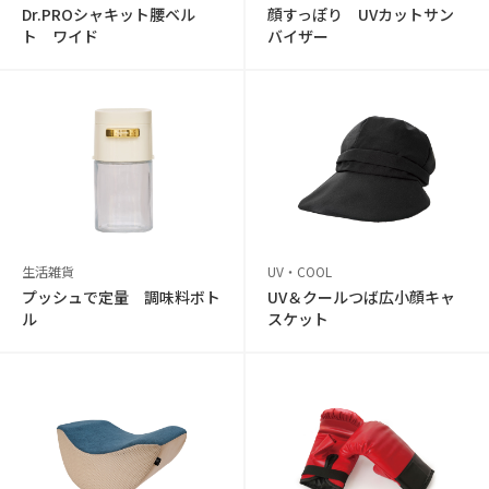
Dr.PROシャキット腰ベル
顔すっぽり UVカットサン
ト ワイド
バイザー
生活雑貨
UV・COOL
プッシュで定量 調味料ボト
UV＆クールつば広小顔キャ
ル
スケット