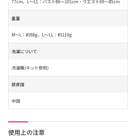
77cm、L～LL：バスト86～101cm・ウエスト69～85cm
重量
M～L：約98g、L～LL：約110g
洗濯について
洗濯機(ネット使用)
原産国
中国
使用上の注意