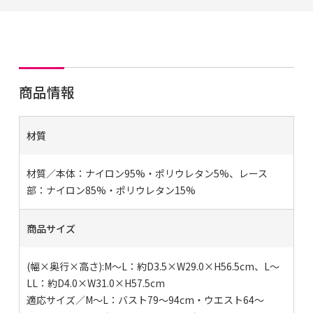
商品情報
材質
材質／本体：ナイロン95%・ポリウレタン5%、レース
部：ナイロン85%・ポリウレタン15%
商品サイズ
(幅×奥行×高さ):M～L：約D3.5×W29.0×H56.5cm、L～
LL：約D4.0×W31.0×H57.5cm
適応サイズ／M～L：バスト79～94cm・ウエスト64～