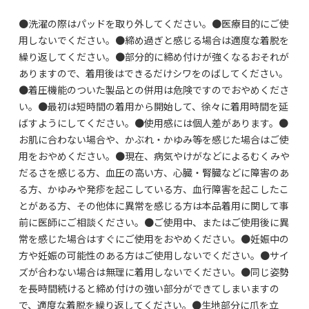
●洗濯の際はパッドを取り外してください。●医療目的にご使
用しないでください。●締め過ぎと感じる場合は適度な着脱を
繰り返してください。●部分的に締め付けが強くなるおそれが
ありますので、着用後はできるだけシワをのばしてください。
●着圧機能のついた製品との併用は危険ですのでおやめくださ
い。●最初は短時間の着用から開始して、徐々に着用時間を延
ばすようにしてください。●使用感には個人差があります。●
お肌に合わない場合や、かぶれ・かゆみ等を感じた場合はご使
用をおやめください。●現在、病気やけがなどによるむくみや
だるさを感じる方、血圧の高い方、心臓・腎臓などに障害のあ
る方、かゆみや発疹を起こしている方、血行障害を起こしたこ
とがある方、その他体に異常を感じる方は本品着用に関して事
前に医師にご相談ください。●ご使用中、またはご使用後に異
常を感じた場合はすぐにご使用をおやめください。●妊娠中の
方や妊娠の可能性のある方はご使用しないでください。●サイ
ズが合わない場合は無理に着用しないでください。●同じ姿勢
を長時間続けると締め付けの強い部分ができてしまいますの
で、適度な着脱を繰り返してください。●生地部分に爪を立