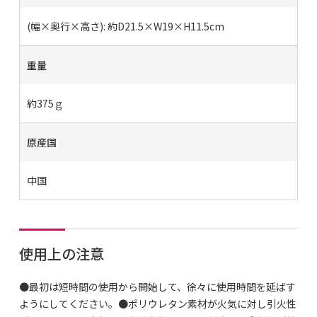
(幅×奥行×高さ): 約D21.5×W19×H11.5cm
重量
約375ｇ
原産国
中国
使用上の注意
●最初は短時間の使用から開始して、徐々に使用時間を延ばす
ようにしてください。●ポリウレタン素材が火気に対し引火性