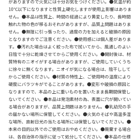
がありますので火気には十分お気をつけください。●気温が約
10℃以下になりますと性質上硬化しますが使用上影響はありま
せん。●本品は性質上、時間の経過により黄変したり、長時間
触れた物の色が移るおそれがありますが、品質上問題はありま
せん。●無理に引っ張ったり、過度の力を加えると破損の原因
となりますのでご注意ください。●使用感には個人差がありま
す。●汚れた場合はよく絞った布で拭いてから、風通しのよい
日陰で十分に乾燥させてからご使用ください。●開封後は、材
質特有のニオイがする場合がありますが、ご使用していくうち
に徐々に無くなります。ニオイが気になる場合は、陰干しして
からご使用ください。●材質の特性上、ご使用時の温度により
硬度にバラツキがでることがあります。●変形や破損の原因と
なりますので、本品の上に重いものを置いたまま長期間保管し
ないでください。●本品は発泡素材の為、表面に穴が開いてい
る場合がありますが、品質上問題はありません。●乳幼児の手
の届かない場所に保管してください。●火気のそばや高温多湿
な場所、直射日光の当たる場所には保管しないでください。●
本来の目的以外でのご使用はおやめください。●廃棄する場合
は、各自治体の指示に従って処分してください。●本品の仕様